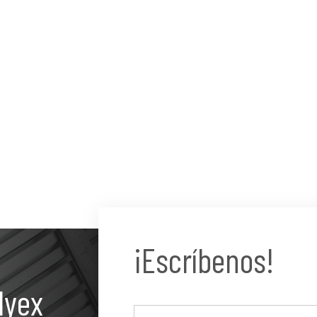
¡Escríbenos!
lyex