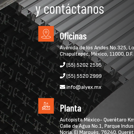
y contáctanos
Oficinas
Avenida de los Andes No.325, L
Chapultepec, México, 11000, D.F.
(55) 5202 2595
(55) 5520 2999
info@alyex.mx
Planta
Autopista México- Querétaro Km
Calle de Agua No.1, Parque Indust
Noria. El Marqués, 76240, Querét