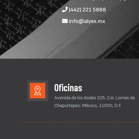
(442) 221 5888
info@alyex.mx
Oficinas
Avenida de los Andes 325, Col. Lomas de
Chapultepec. México, 11000, D.F.