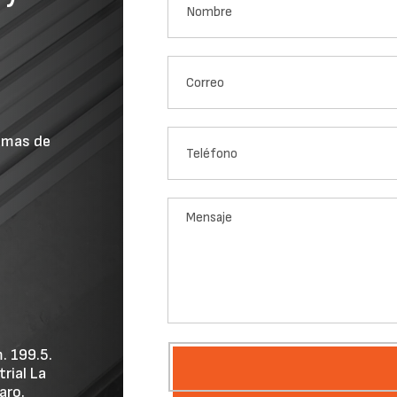
omas de
. 199.5.
rial La
aro.